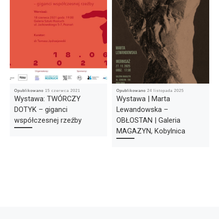
Opublikowano
15 czerwca 2021
Opublikowano
24 listopada 2025
Wystawa: TWÓRCZY
Wystawa | Marta
DOTYK – giganci
Lewandowska –
współczesnej rzeźby
OBŁOSTAN | Galeria
MAGAZYN, Kobylnica
Nawigacja wpisu
Poprzedni wpis