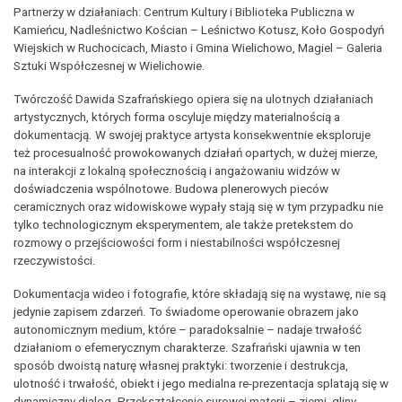
Partnerzy w działaniach: Centrum Kultury i Biblioteka Publiczna w
Kamieńcu, Nadleśnictwo Kościan – Leśnictwo Kotusz, Koło Gospodyń
Wiejskich w Ruchocicach, Miasto i Gmina Wielichowo, Magiel – Galeria
Sztuki Współczesnej w Wielichowie.
Twórczość Dawida Szafrańskiego opiera się na ulotnych działaniach
artystycznych, których forma oscyluje między materialnością a
dokumentacją. W swojej praktyce artysta konsekwentnie eksploruje
też procesualność prowokowanych działań opartych, w dużej mierze,
na interakcji z lokalną społecznością i angażowaniu widzów w
doświadczenia wspólnotowe. Budowa plenerowych pieców
ceramicznych oraz widowiskowe wypały stają się w tym przypadku nie
tylko technologicznym eksperymentem, ale także pretekstem do
rozmowy o przejściowości form i niestabilności współczesnej
rzeczywistości.
Dokumentacja wideo i fotografie, które składają się na wystawę, nie są
jedynie zapisem zdarzeń. To świadome operowanie obrazem jako
autonomicznym medium, które – paradoksalnie – nadaje trwałość
działaniom o efemerycznym charakterze. Szafrański ujawnia w ten
sposób dwoistą naturę własnej praktyki: tworzenie i destrukcja,
ulotność i trwałość, obiekt i jego medialna re-prezentacja splatają się w
dynamiczny dialog. Przekształcenie surowej materii – ziemi, gliny,