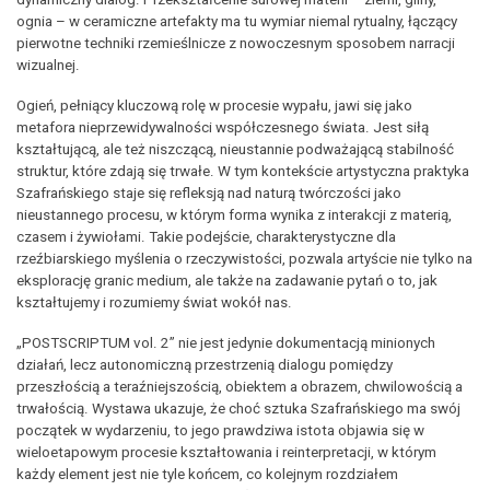
ognia – w ceramiczne artefakty ma tu wymiar niemal rytualny, łączący
pierwotne techniki rzemieślnicze z nowoczesnym sposobem narracji
wizualnej.
Ogień, pełniący kluczową rolę w procesie wypału, jawi się jako
metafora nieprzewidywalności współczesnego świata. Jest siłą
kształtującą, ale też niszczącą, nieustannie podważającą stabilność
struktur, które zdają się trwałe. W tym kontekście artystyczna praktyka
Szafrańskiego staje się refleksją nad naturą twórczości jako
nieustannego procesu, w którym forma wynika z interakcji z materią,
czasem i żywiołami. Takie podejście, charakterystyczne dla
rzeźbiarskiego myślenia o rzeczywistości, pozwala artyście nie tylko na
eksplorację granic medium, ale także na zadawanie pytań o to, jak
kształtujemy i rozumiemy świat wokół nas.
„POSTSCRIPTUM vol. 2” nie jest jedynie dokumentacją minionych
działań, lecz autonomiczną przestrzenią dialogu pomiędzy
przeszłością a teraźniejszością, obiektem a obrazem, chwilowością a
trwałością. Wystawa ukazuje, że choć sztuka Szafrańskiego ma swój
początek w wydarzeniu, to jego prawdziwa istota objawia się w
wieloetapowym procesie kształtowania i reinterpretacji, w którym
każdy element jest nie tyle końcem, co kolejnym rozdziałem