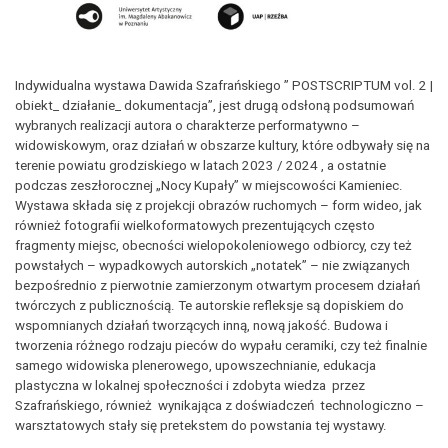
Indywidualna wystawa Dawida Szafrańskiego ” POSTSCRIPTUM vol. 2 |
obiekt_ działanie_ dokumentacja”, jest drugą odsłoną podsumowań
wybranych realizacji autora o charakterze performatywno –
widowiskowym, oraz działań w obszarze kultury, które odbywały się na
terenie powiatu grodziskiego w latach 2023 / 2024 , a ostatnie
podczas zeszłorocznej „Nocy Kupały” w miejscowości Kamieniec.
Wystawa składa się z projekcji obrazów ruchomych – form wideo, jak
również fotografii wielkoformatowych prezentujących często
fragmenty miejsc, obecności wielopokoleniowego odbiorcy, czy też
powstałych – wypadkowych autorskich „notatek” – nie związanych
bezpośrednio z pierwotnie zamierzonym otwartym procesem działań
twórczych z publicznością. Te autorskie refleksje są dopiskiem do
wspomnianych działań tworzących inną, nową jakość. Budowa i
tworzenia różnego rodzaju pieców do wypału ceramiki, czy też finalnie
samego widowiska plenerowego, upowszechnianie, edukacja
plastyczna w lokalnej społeczności i zdobyta wiedza przez
Szafrańskiego, również wynikająca z doświadczeń technologiczno –
warsztatowych stały się pretekstem do powstania tej wystawy.