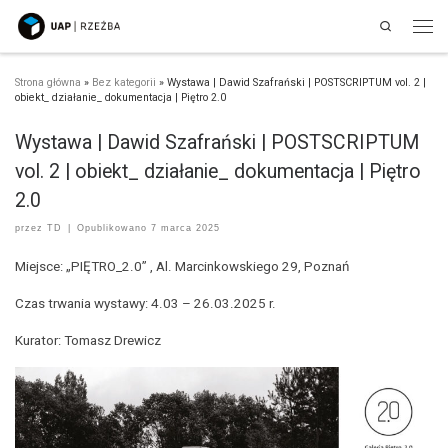
Search
Przejdź do treści
Men
Strona główna
»
Bez kategorii
»
Wystawa | Dawid Szafrański | POSTSCRIPTUM vol. 2 |
obiekt_ działanie_ dokumentacja | Piętro 2.0
Wystawa | Dawid Szafrański | POSTSCRIPTUM
vol. 2 | obiekt_ działanie_ dokumentacja | Piętro
2.0
przez
TD
|
Opublikowano
7 marca 2025
Miejsce: „PIĘTRO_2.0” , Al. Marcinkowskiego 29, Poznań
Czas trwania wystawy: 4.03 – 26.03.2025 r.
Kurator: Tomasz Drewicz