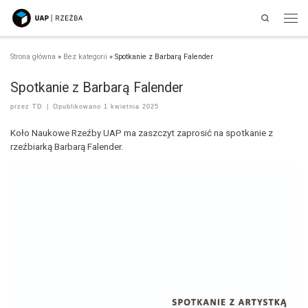
Search
Przejdź do treści
Men
Strona główna
»
Bez kategorii
»
Spotkanie z Barbarą Falender
Spotkanie z Barbarą Falender
przez
TD
|
Opublikowano
1 kwietnia 2025
Koło Naukowe Rzeźby UAP ma zaszczyt zaprosić na spotkanie z
rzeźbiarką Barbarą Falender.