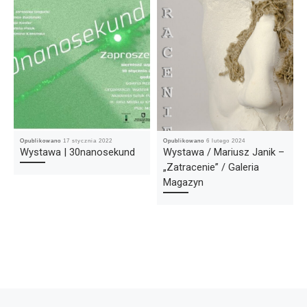
Opublikowano
17 stycznia 2022
Opublikowano
6 lutego 2024
Wystawa | 30nanosekund
Wystawa / Mariusz Janik –
„Zatracenie” / Galeria
Magazyn
Nawigacja wpisu
Poprzedni wpis