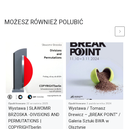
MOŻESZ RÓWNIEŻ POLUBIĆ
Opublikowano
22 września 2025
Opublikowano
2 października 2024
Wystawa | SŁAWOMIR
Wystawa / Tomasz
BRZOSKA -DIVISIONS AND
Drewicz – „BREAK POINT” /
PERMUTATIONS |
Galeria Sztuki BWA w
COPYRIGHTberlin
Olsztynie