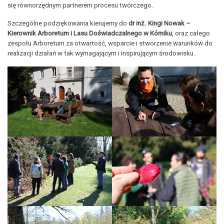
się równorzędnym partnerem procesu twórczego.
Szczególne podziękowania kierujemy do
dr inż. Kingi Nowak –
Kierownik Arboretum i Lasu Doświadczalnego w Kórniku
, oraz całego
zespołu Arboretum za otwartość, wsparcie i stworzenie warunków do
realizacji działań w tak wymagającym i inspirującym środowisku.