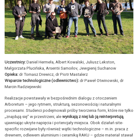
Uczestnicy:
Daniel Hermeła, Albert Kowalski, Juliusz Lekston,
Małgorzata Plucińska, Arsentii Samoilov, Jewgienij Suchanow
Opieka:
dr Tomasz Drewicz, dr Piotr Mastalerz
Wsparcie technologiczne (odlewnictwo):
dr Paweł Otwinowski, dr
Marcin Radziejewski
Realizacje powstawały w bezpośrednim dialogu z otoczeniem
Arboretum – jego rytmem, strukturą, sezonowością i naturalnymi
procesami. Studenci podejmowali próby tworzenia form, które nie tylko
„znajdują się” w przestrzeni, ale
wynikają z niej lub ją reinterpretują
,
ujawniając ukryte napięcia i potencjały miejsca. Obok działań site-
specific rozwijane były również wątki technologiczne – m.in. praca z
drewnem, odlewem aluminium i ceramiką RAKU – gdzie materiał stawał