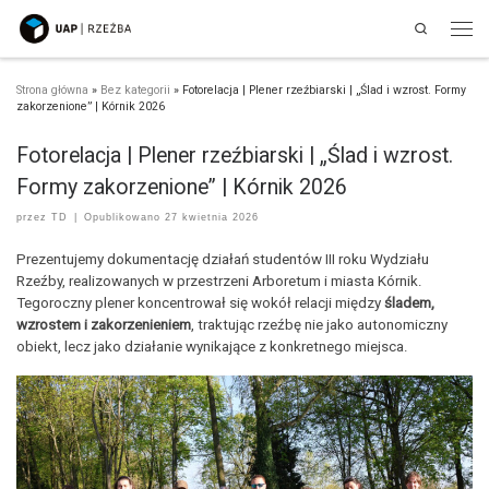
Search
Przejdź do treści
Men
Strona główna
»
Bez kategorii
»
Fotorelacja | Plener rzeźbiarski | „Ślad i wzrost. Formy
zakorzenione” | Kórnik 2026
Fotorelacja | Plener rzeźbiarski | „Ślad i wzrost.
Formy zakorzenione” | Kórnik 2026
przez
TD
|
Opublikowano
27 kwietnia 2026
Prezentujemy dokumentację działań studentów III roku Wydziału
Rzeźby, realizowanych w przestrzeni Arboretum i miasta Kórnik.
Tegoroczny plener koncentrował się wokół relacji między
śladem,
wzrostem i zakorzenieniem
, traktując rzeźbę nie jako autonomiczny
obiekt, lecz jako działanie wynikające z konkretnego miejsca.