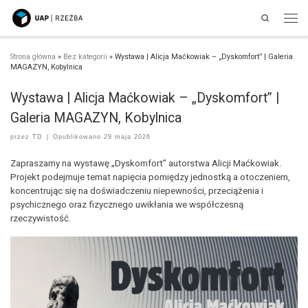
Search
Przejdź do treści
Men
Strona główna
»
Bez kategorii
»
Wystawa | Alicja Maćkowiak – „Dyskomfort” | Galeria
MAGAZYN, Kobylnica
Wystawa | Alicja Maćkowiak – „Dyskomfort” |
Galeria MAGAZYN, Kobylnica
przez
TD
|
Opublikowano
29 maja 2026
Zapraszamy na wystawę „Dyskomfort” autorstwa Alicji Maćkowiak.
Projekt podejmuje temat napięcia pomiędzy jednostką a otoczeniem,
koncentrując się na doświadczeniu niepewności, przeciążenia i
psychicznego oraz fizycznego uwikłania we współczesną
rzeczywistość.