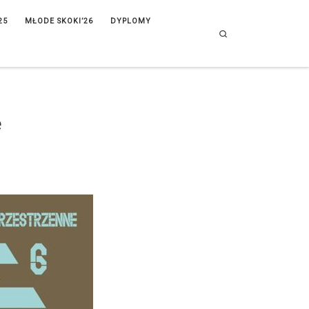
25
MŁODE SKOKI’26
DYPLOMY
Search
e