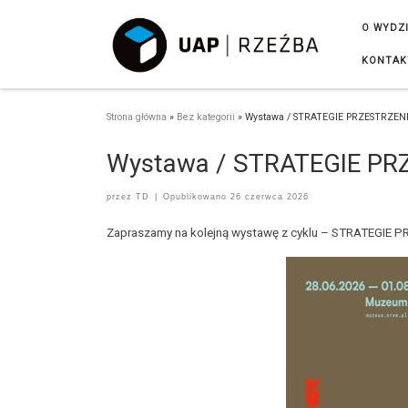
Przejdź do treści
O WYDZ
KONTAK
Strona główna
»
Bez kategorii
»
Wystawa / STRATEGIE PRZESTRZEN
Wystawa / STRATEGIE PR
przez
TD
|
Opublikowano
26 czerwca 2026
Zapraszamy na kolejną wystawę z cyklu – STRATEGIE 