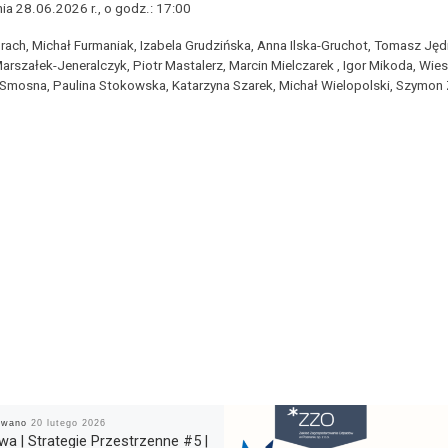
a 28.06.2026 r., o godz.: 17:00
h, Michał Furmaniak, Izabela Grudzińska, Anna Ilska-Gruchot, Tomasz Jędr
arszałek-Jeneralczyk, Piotr Mastalerz, Marcin Mielczarek , Igor Mikoda, Wie
Smosna, Paulina Stokowska, Katarzyna Szarek, Michał Wielopolski, Szymon Zw
kowano
20 lutego 2026
a | Strategie Przestrzenne #5 |