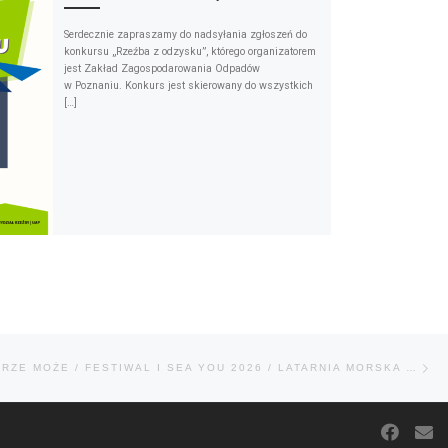
Serdecznie zapraszamy do nadsyłania zgłoszeń do
konkursu „Rzeźba z odzysku”, którego organizatorem
jest Zakład Zagospodarowania Odpadów
w Poznaniu. Konkurs jest skierowany do wszystkich
[…]
Na
WYSTAWA / MORZE MOŻE / FESTIWAL I SEA YOU 2026 / LATARNIA MORSKA W KOŁOBRZEGU