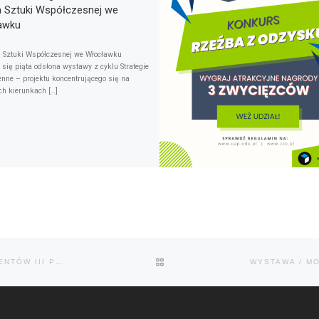
a Sztuki Współczesnej we
awku
i Sztuki Współczesnej we Włocławku
 się piąta odsłona wystawy z cyklu Strategie
enne – projektu koncentrującego się na
ch kierunkach […]
POWRÓT DO LISTY POSTÓW
WYSTAWA / TOPÓRCNC_ADD3D / WYSTAWA STUDENTEK I STUDENTÓW III PRACOWNI RZEŹBY I DZIAŁAŃ PRZESTRZENNYCH UAP / REZERWAT ARCHEOLOGICZNY GENIUS LOCI