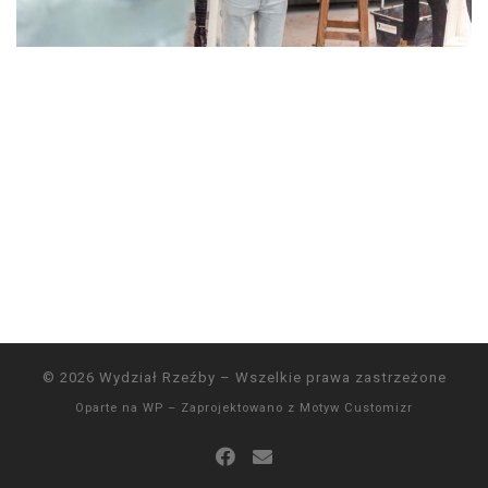
© 2026
Wydział Rzeźby
– Wszelkie prawa zastrzeżone
Oparte na
WP
– Zaprojektowano z
Motyw Customizr