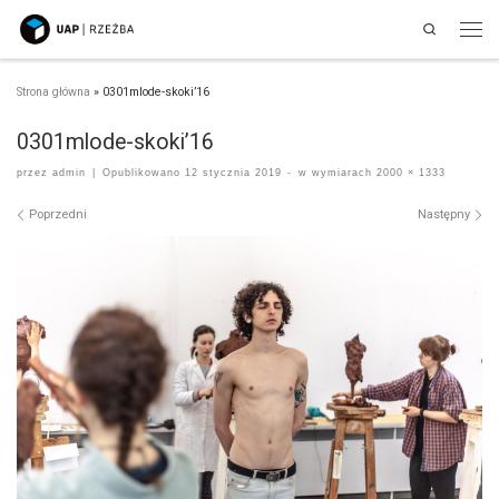
Search
Przejdź do treści
Men
Strona główna
»
0301mlode-skoki’16
0301mlode-skoki’16
przez
admin
|
Opublikowano
12 stycznia 2019
-
w wymiarach
2000 × 1333
Nawigacja po obrazach
Poprzedni
Następny