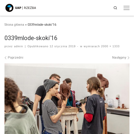
Search
Przejdź do treści
Men
Strona główna
»
0339mlode-skoki’16
0339mlode-skoki’16
przez
admin
|
Opublikowano
12 stycznia 2019
-
w wymiarach
2000 × 1333
Nawigacja po obrazach
Poprzedni
Następny