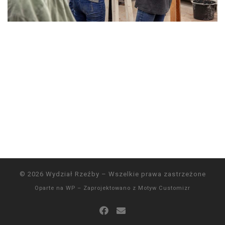
© 2026
Wydział Rzeźby
– Wszelkie prawa zastrzeżone
Oparte na
WP
– Zaprojektowano z
Motyw Customizr