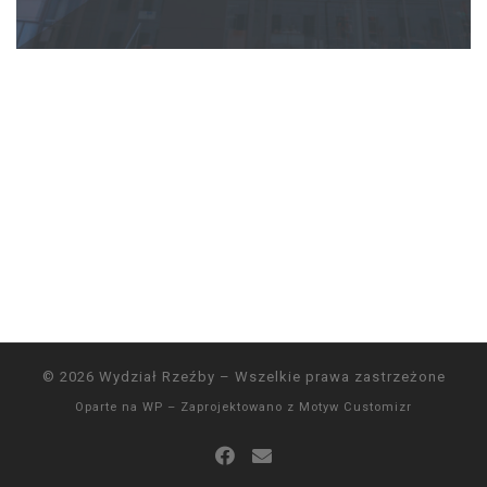
© 2026
Wydział Rzeźby
– Wszelkie prawa zastrzeżone
Oparte na
WP
– Zaprojektowano z
Motyw Customizr