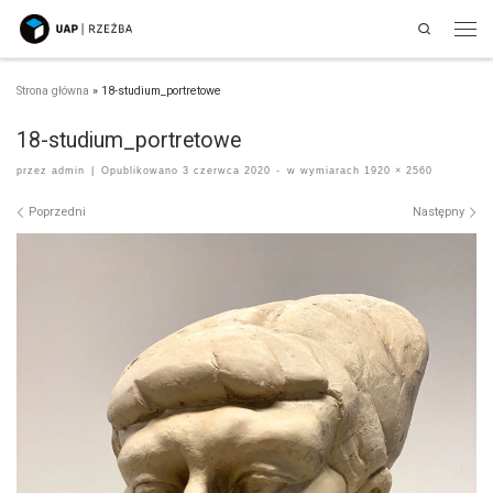
Search
Przejdź do treści
Men
Strona główna
»
18-studium_portretowe
18-studium_portretowe
przez
admin
|
Opublikowano
3 czerwca 2020
-
w wymiarach
1920 × 2560
Nawigacja po obrazach
Poprzedni
Następny