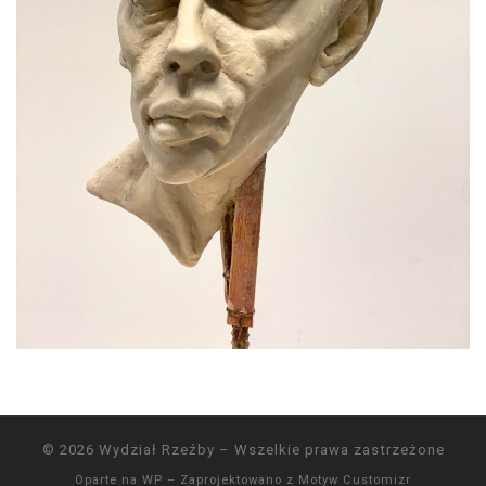
© 2026
Wydział Rzeźby
– Wszelkie prawa zastrzeżone
Oparte na
WP
– Zaprojektowano z
Motyw Customizr