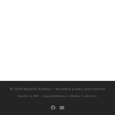
© 2026
Wydział Rzeźby
– Wszelkie prawa zastrzeżone
Oparte na
WP
– Zaprojektowano z
Motyw Customizr