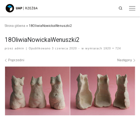
Search
Przejdź do treści
Men
Strona główna
»
18OliwiaNowickaWenuszki2
18OliwiaNowickaWenuszki2
przez
admin
|
Opublikowano
3 czerwca 2020
-
w wymiarach
1920 × 724
Nawigacja po obrazach
Poprzedni
Następny