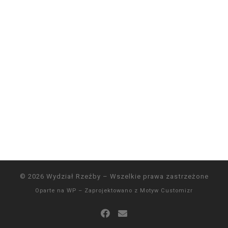
© 2026
Wydział Rzeźby
– Wszelkie prawa zastrzeżone
Oparte na
WP
– Zaprojektowano z
Motyw Customizr