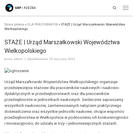
Search
Przejdź do treści
Men
Strona główna
»
DLA PRACOWNIKÓW
»
STAŻE | Urząd Marszałkowski Województwa
Wielkopolskiego
STAŻE | Urząd Marszałkowski Województwa
Wielkopolskiego
przez
admin
|
Opublikowano
25 stycznia 2013
Urząd Marszałkowski Województwa Wielkopolskiego organizuje
przedsięwzięcia stażowe dla pracowników naukowych i naukowo-
dydaktycznych w przedsiębiorstwach oraz dla pracowników
przedsiębiorstw w jednostkach naukowych. Serdecznie zapraszamy
wszystkich naukowców, zainteresowanych nabyciem praktycznego
doświadczenia oraz wszystkie jednostki naukowe, chcące wspomóc
przedsiębiorstwa w Wielkopolsce w podnoszeniu ich konkurencyjności
i innowacyjności, do udziału w trzy- i jednomiesięcznych stażach.