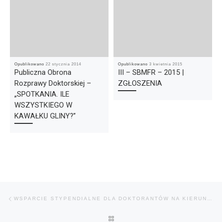
Opublikowano
22 stycznia 2014
Opublikowano
3 kwietnia 2015
Publiczna Obrona
III – SBMFR – 2015 |
Rozprawy Doktorskiej –
ZGŁOSZENIA
„SPOTKANIA. ILE
WSZYSTKIEGO W
KAWAŁKU GLINY?”
Nawigacja wpisu
Poprzedni wpis
WSPARCIE STYPENDIALNE DLA DOKTORANTÓW NA KIERUNKACH UZNANYCH ZA STRATEGICZNE Z PUNKTU WIDZENIA ROZWOJU WIELKOPOLSKI
POWRÓT DO LISTY POSTÓW