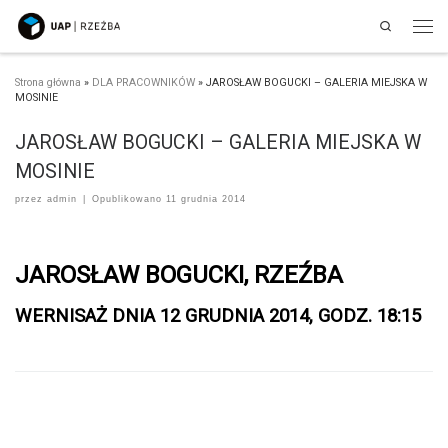
Search
Przejdź do treści
Men
Strona główna
»
DLA PRACOWNIKÓW
»
JAROSŁAW BOGUCKI – GALERIA MIEJSKA W
MOSINIE
JAROSŁAW BOGUCKI – GALERIA MIEJSKA W
MOSINIE
przez
admin
|
Opublikowano
11 grudnia 2014
JAROSŁAW BOGUCKI, RZEŹBA
WERNISAŻ DNIA 12 GRUDNIA 2014, GODZ. 18:15