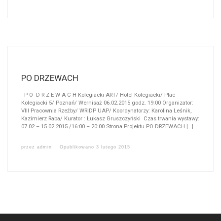
PO DRZEWACH
P O D R Z E W A C H Kolegiacki ART/ Hotel Kolegiacki/ Plac
Kolegiacki 5/ Poznań/ Wernisaż 06.02.2015 godz. 19:00 Organizator:
VIII Pracownia Rzeźby/ WRIDP UAP/ Koordynatorzy: Karolina Leśnik,
Kazimierz Raba/ Kurator : Łukasz Gruszczyński Czas trwania wystawy:
07.02 – 15.02.2015 /16:00 – 20:00 Strona Projektu PO DRZEWACH […]
przez
admin
Opublikowano
3 lutego 2015