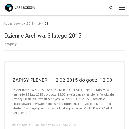
Search
Przejdź do treści
Men
Strona główna
»
2015
»
luty
»
03
Dzienne Archiwa:
3 lutego 2015
2 wpisy
ZAPISY PLENER – 12.02.2015 do godz. 12:00
!!! ZAPISY !!! WYDZIAŁOWY PLENER !!! OSTATECZNY TERMIN !!! W
terminie 12 luty 2015 do godz. 12:00 trwają zapisy na plener Wydziału
Rzeźby i Działań Przestrzennych. W dniu 13.02.2015 – zostanie
opublikowana i wywieszona w holu budynku F – Golęcińska 9j. lista
studentów pragnących wziąć udział w plenerze. PLENER WYDZIAŁU
RZEŹBY I […]
przez
admin
Opublikowano
3 lutego 2015