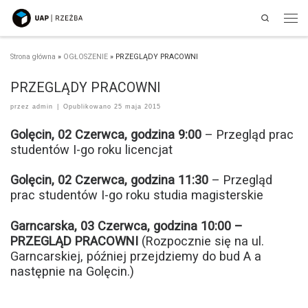
Search
Przejdź do treści
Men
Strona główna
»
OGŁOSZENIE
»
PRZEGLĄDY PRACOWNI
PRZEGLĄDY PRACOWNI
przez
admin
|
Opublikowano
25 maja 2015
Golęcin, 02 Czerwca, godzina 9:00
– Przegląd prac
studentów I-go roku licencjat
Golęcin, 02 Czerwca, godzina 11:30
– Przegląd
prac studentów I-go roku studia magisterskie
Garncarska, 03 Czerwca, godzina 10:00 –
PRZEGLĄD PRACOWNI
(Rozpocznie się na ul.
Garncarskiej, później przejdziemy do bud A a
następnie na Golęcin.)