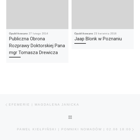
Opublikowano
27 lutego 2014
Opublikowano
23 kwietnia 2016
Publiczna Obrona
Jaap Blonk w Poznaniu
Rozprawy Doktorskiej Pana
mgr Tomasza Drewicza
Nawigacja wpisu
Poprzedni wpis
EFEMERIE | MAGDALENA JANICKA
POWRÓT DO LISTY POSTÓW
Na
PAWEŁ KIEŁPIŃSKI | POMNIKI NOMADÓW | 02.06 18:00