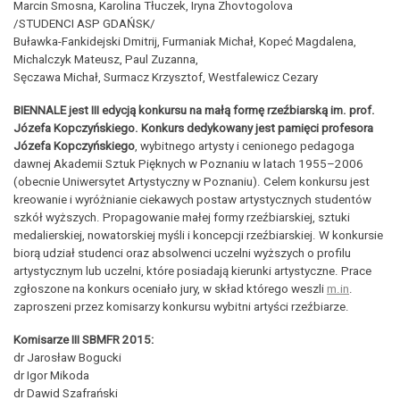
Marcin Smosna, Karolina Tłuczek, Iryna Zhovtogolova
/STUDENCI ASP GDAŃSK/
Buławka-Fankidejski Dmitrij, Furmaniak Michał, Kopeć Magdalena,
Michalczyk Mateusz, Paul Zuzanna,
Sęczawa Michał, Surmacz Krzysztof, Westfalewicz Cezary
BIENNALE jest III edycją konkursu na małą formę rzeźbiarską im. prof.
Józefa Kopczyńskiego. Konkurs dedykowany jest pamięci profesora
Józefa Kopczyńskiego
, wybitnego artysty i cenionego pedagoga
dawnej Akademii Sztuk Pięknych w Poznaniu w latach 1955–2006
(obecnie Uniwersytet Artystyczny w Poznaniu). Celem konkursu jest
kreowanie i wyróżnianie ciekawych postaw artystycznych studentów
szkół wyższych. Propagowanie małej formy rzeźbiarskiej, sztuki
medalierskiej, nowatorskiej myśli i koncepcji rzeźbiarskiej. W konkursie
biorą udział studenci oraz absolwenci uczelni wyższych o profilu
artystycznym lub uczelni, które posiadają kierunki artystyczne. Prace
zgłoszone na konkurs oceniało jury, w skład którego weszli
m.in
.
zaproszeni przez komisarzy konkursu wybitni artyści rzeźbiarze.
Komisarze III SBMFR 2015:
dr Jarosław Bogucki
dr Igor Mikoda
dr Dawid Szafrański