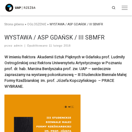
Search
Przejdź do treści
Men
Strona główna
»
OGŁOSZENIE
»
WYSTAWA / ASP GDAŃSK / III SBMFR
WYSTAWA / ASP GDAŃSK / III SBMFR
przez
admin
|
Opublikowano
11 lutego 2016
W imieniu Rektora Akademii Sztuk Pięknych w Gdańsku prof. Ludmiły
Ostrogórskiej oraz Rektora Uniwersytetu Artystycznego w Poznaniu
prof. dr. hab. Marcina Berdyszaka prof. zw. UAP – serdecznie
zapraszamy na wystawę pokonkursową – III Studenckie Biennale Małej
Formy Rzeźbiarskiej im. prof. Józefa Kopczyńskiego – PRACE
WYBRANE.