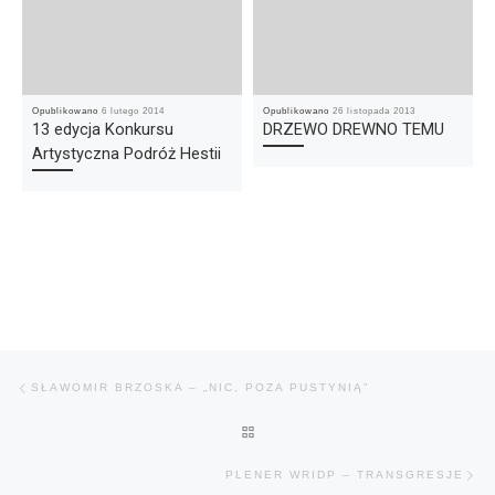
Opublikowano
6 lutego 2014
Opublikowano
26 listopada 2013
13 edycja Konkursu
DRZEWO DREWNO TEMU
Artystyczna Podróż Hestii
Nawigacja wpisu
Poprzedni wpis
SŁAWOMIR BRZOSKA – „NIC, POZA PUSTYNIĄ”
POWRÓT DO LISTY POSTÓW
Na
PLENER WRIDP – TRANSGRESJE