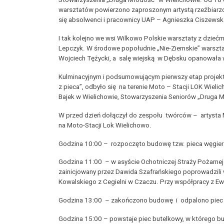
warsztatów powierzono zaproszonym artystą rzeźbiarzo
się absolwenci i pracownicy UAP – Agnieszka Ciszewska,
I tak kolejno we wsi Wilkowo Polskie warsztaty z dzieć
Lepczyk. W środowe popołudnie „Nie-Ziemskie” warszta
Wojciech Tężycki, a salę wiejską w Dębsku opanowała 
Kulminacyjnym i podsumowującym pierwszy etap projektu
z pieca”, odbyło się na terenie Moto – Stacji LOK Wiel
Bajek w Wielichowie, Stowarzyszenia Seniorów „Druga M
W przed dzień dołączył do zespołu twórców – artysta M
na Moto-Stacji Lok Wielichowo.
Godzina 10:00 – rozpoczęto budowę tzw. pieca węgier
Godzina 11:00 – w asyście Ochotniczej Straży Pożarnej 
zainicjowany przez Dawida Szafrańskiego poprowadzili 
Kowalskiego z Cegielni w Czaczu. Przy współpracy z Ew
Godzina 13:00 – zakończono budowę i odpalono piec węg
Godzina 15:00 – powstaje piec butelkowy, w którego bu