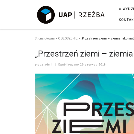
Przejdź do treści
O WYDZ
KONTAK
Strona główna
»
OGŁOSZENIE
»
„Przestrzeń ziemi – ziemia jako mate
„Przestrzeń ziemi – ziemia
przez
admin
|
Opublikowano
26 czerwca 2018