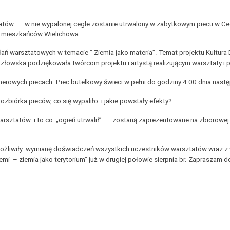
atów – w nie wypalonej cegle zostanie utrwalony w zabytkowym piecu w Ceg
z mieszkańców Wielichowa.
ań warsztatowych w temacie ” Ziemia jako materia”. Temat projektu Kultura 
złowska podziękowała twórcom projektu i artystą realizującym warsztaty i 
erowych piecach. Piec butelkowy świeci w pełni do godziny 4:00 dnia nast
zbiórka pieców, co się wypaliło i jakie powstały efekty?
arsztatów i to co „ogień utrwalił” – zostaną zaprezentowane na zbiorowej
ożliwiły wymianę doświadczeń wszystkich uczestników warsztatów wraz z
iemi – ziemia jako terytorium” już w drugiej połowie sierpnia br. Zapraszam 