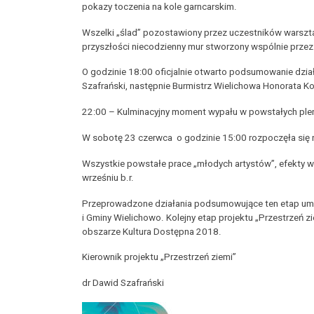
pokazy toczenia na kole garncarskim.
Wszelki „ślad” pozostawiony przez uczestników warszt
przyszłości niecodzienny mur stworzony wspólnie prze
O godzinie 18:00 oficjalnie otwarto podsumowanie dział
Szafrański, następnie Burmistrz Wielichowa Honorata Ko
22:00 – Kulminacyjny moment wypału w powstałych plen
W sobotę 23 czerwca o godzinie 15:00 rozpoczęła się ro
Wszystkie powstałe prace „młodych artystów”, efekty w
wrześniu b.r.
Przeprowadzone działania podsumowujące ten etap um
i Gminy Wielichowo. Kolejny etap projektu „Przestrzeń z
obszarze Kultura Dostępna 2018.
Kierownik projektu „Przestrzeń ziemi”
dr Dawid Szafrański