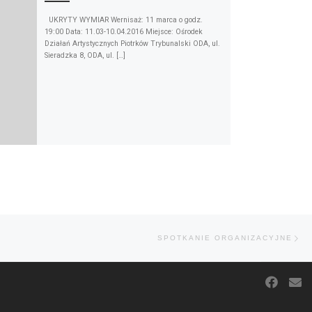
UKRYTY WYMIAR Wernisaż: 11 marca o godz.
19:00 Data: 11.03-10.04.2016 Miejsce: Ośrodek
Działań Artystycznych Piotrków Trybunalski ODA, ul.
Sieradzka 8, ODA, ul. […]
Na
SPOTKANIE ORGANIZACYJNE