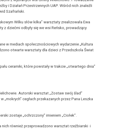
y i Działań Przestrzennych UAP. Wśród nich znaleźli
wid Szafrański.
askowym Wilku słów kilka” warsztaty zrealizowała Ewa
y z dziećmi odbyły się we wsi Reńsko, prowadzący
zwane w mediach społecznościowych wydarzenie „Kultura
dzono otwarte warsztaty dla dzieci z Przedszkola Świat
łu ceramiki, które powstały w trakcie „otwartego dnia”
elichowie. Autorski warsztat „Zostaw swój ślad”
ie w „mokrych” cegłach przekazanych przez Pana Leszka
ski zostaje „ochrzczony” imieniem „Ciołek”.
a nich również przeprowadzono warsztat rzeźbiarski i