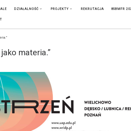
IALE
DZIAŁALNOŚĆ
PROJEKTY
REKRUTACJA
8SBMFR 20
T
ria.”
 jako materia.”