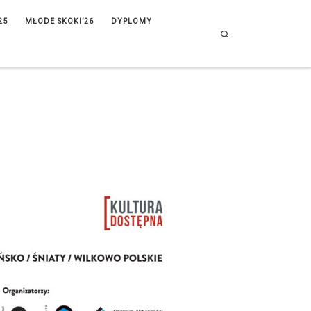
25
MŁODE SKOKI’26
DYPLOMY
Search