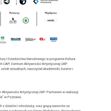
ultury i Dziedzictwa Narodowego w programie Kultura
ych UAP, Centrum Aktywności Artystycznej UAP.
sztuk wizualnych, nauczyciel akademicki, kurator i
 Aktywności Artystycznej UAP. Partnerem w realizacji
da” w Poznaniu.
ch z dziećmi i młodzieżą oraz grupą seniorów ze
ziećmi z wybranych wsi Gminy Wielichowo. Prowadzenie