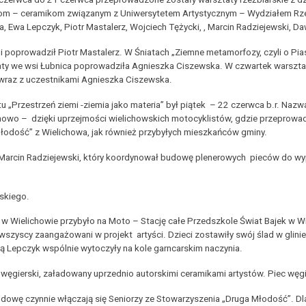
m – ceramikom związanym z Uniwersytetem Artystycznym – Wydziałem Rzeźb
 Ewa Lepczyk, Piotr Mastalerz, Wojciech Tężycki, , Marcin Radziejewski, Da
mi poprowadził Piotr Mastalerz. W Śniatach „Ziemne metamorfozy, czyli o Pi
ty we wsi Łubnica poprowadziła Agnieszka Ciszewska. W czwartek warsztat
wraz z uczestnikami Agnieszka Ciszewska.
 „Przestrzeń ziemi -ziemia jako materia” był piątek – 22 czerwca b.r. Na
ichowo – dzięki uprzejmości wielichowskich motocyklistów, gdzie przeprowa
łodość” z Wielichowa, jak również przybyłych mieszkańców gminy.
arcin Radziejewski, który koordynował budowę plenerowych pieców do wypa
skiego.
w Wielichowie przybyło na Moto – Stację całe Przedszkole Świat Bajek w Wi
wszyscy zaangażowani w projekt artyści. Dzieci zostawiły swój ślad w glin
ą Lepczyk wspólnie wytoczyły na kole garncarskim naczynia.
ierski, załadowany uprzednio autorskimi ceramikami artystów. Piec węgier
dowę czynnie włączają się Seniorzy ze Stowarzyszenia „Druga Młodość”. Dl