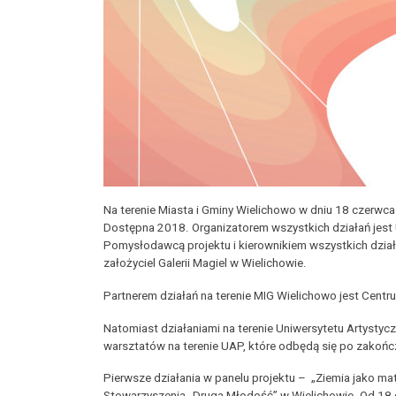
Na terenie Miasta i Gminy Wielichowo w dniu 18 czerwca
Dostępna 2018. Organizatorem wszystkich działań jest 
Pomysłodawcą projektu i kierownikiem wszystkich działań
założyciel Galerii Magiel w Wielichowie.
Partnerem działań na terenie MIG Wielichowo jest Centr
Natomiast działaniami na terenie Uniwersytetu Artysty
warsztatów na terenie UAP, które odbędą się po zakońc
Pierwsze działania w panelu projektu – „Ziemia jako ma
Stowarzyszenia „Druga Młodość” w Wielichowie. Od 18 