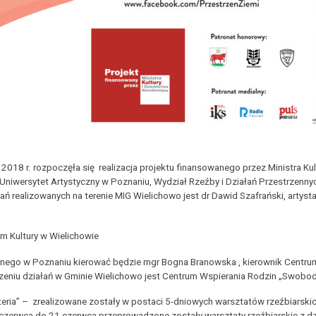
 2018 r. rozpoczęła się realizacja projektu finansowanego przez Ministra K
Uniwersytet Artystyczny w Poznaniu, Wydział Rzeźby i Działań Przestrzenn
 realizowanych na terenie MIG Wielichowo jest dr Dawid Szafrański, artysta 
um Kultury w Wielichowie
cznego w Poznaniu kierować będzie mgr Bogna Branowska , kierownik Centrum
zeniu działań w Gminie Wielichowo jest Centrum Wspierania Rodzin „Swobo
teria” – zrealizowane zostały w postaci 5-dniowych warsztatów rzeźbiarski
czerwca do 21 czerwca przeprowadzone zostały warsztaty rzeźbiarskie z d