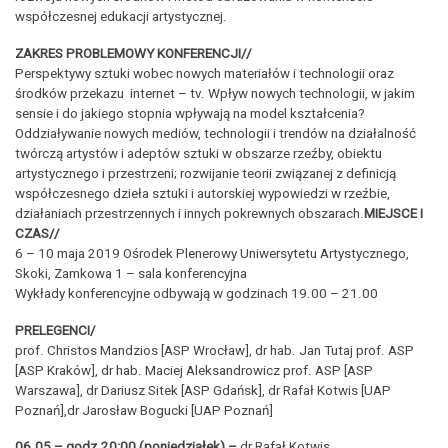
współczesnej edukacji artystycznej.
ZAKRES
PROBLEMOWY KONFERENCJI//
Perspektywy sztuki wobec nowych materiałów i technologii oraz
środków przekazu internet – tv. Wpływ nowych technologii, w jakim
sensie i do jakiego stopnia wpływają na model kształcenia?
Oddziaływanie nowych mediów, technologii i trendów na działalność
twórczą artystów i adeptów sztuki w obszarze rzeźby, obiektu
artystycznego i przestrzeni; rozwijanie teorii związanej z definicją
współczesnego dzieła sztuki i autorskiej wypowiedzi w rzeźbie,
działaniach przestrzennych i innych pokrewnych obszarach.
MIEJSCE I
CZAS//
6 – 10 maja 2019 Ośrodek Plenerowy Uniwersytetu Artystycznego,
Skoki, Zamkowa 1 – sala konferencyjna
Wykłady konferencyjne odbywają w godzinach 19.00 – 21.00
PRELEGENCI/
prof. Christos Mandzios [ASP Wrocław], dr hab. Jan Tutaj prof. ASP
[ASP Kraków], dr hab. Maciej Aleksandrowicz prof. ASP [ASP
Warszawa], dr Dariusz Sitek [ASP Gdańsk], dr Rafał Kotwis [UAP
Poznań],dr Jarosław Bogucki [UAP Poznań]
06.05 – godz.20:00 (poniedziałek) –
dr Rafał Kotwis