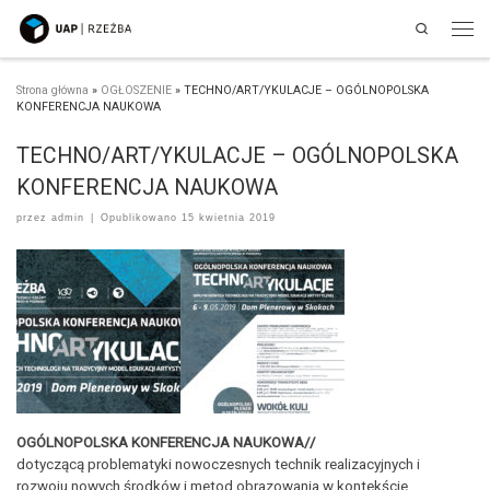
Search
Przejdź do treści
Men
Strona główna
»
OGŁOSZENIE
»
TECHNO/ART/YKULACJE – OGÓLNOPOLSKA
KONFERENCJA NAUKOWA
TECHNO/ART/YKULACJE – OGÓLNOPOLSKA
KONFERENCJA NAUKOWA
przez
admin
|
Opublikowano
15 kwietnia 2019
OGÓLNOPOLSKA KONFERENCJA NAUKOWA//
dotyczącą problematyki nowoczesnych technik realizacyjnych i
rozwoju nowych środków i metod obrazowania w kontekście