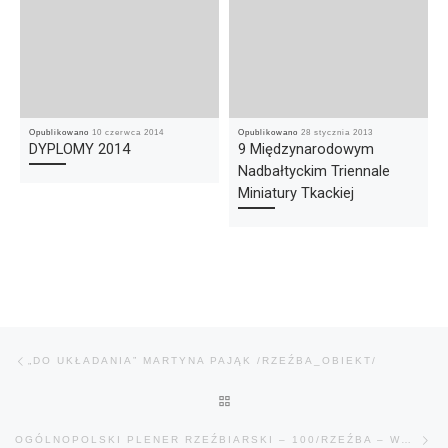
Opublikowano
10 czerwca 2014
Opublikowano
28 stycznia 2013
DYPLOMY 2014
9 Międzynarodowym
Nadbałtyckim Triennale
Miniatury Tkackiej
Nawigacja wpisu
Poprzedni wpis
„DO UKŁADANIA” MARTYNA PAJĄK /RZEŹBA_OBIEKT/
POWRÓT DO LISTY POSTÓW
Na
OGÓLNOPOLSKI PLENER RZEŹBIARSKI – 100/RZEŹBA – WOKÓŁ KULI