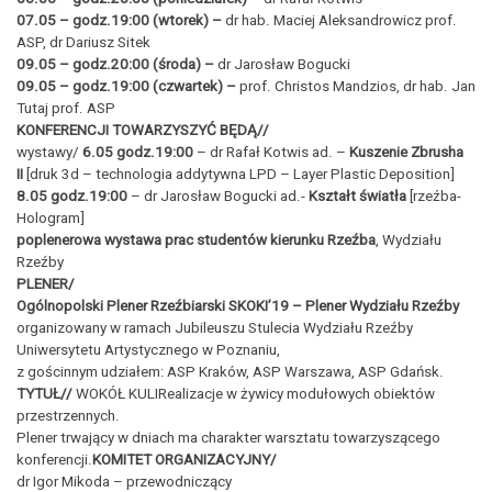
07.05 – godz.19:00 (wtorek) –
dr hab. Maciej Aleksandrowicz prof.
ASP, dr Dariusz Sitek
09.05
– godz.20:00 (środa) –
dr Jarosław Bogucki
09.05
– godz.19:00 (czwartek) –
prof. Christos Mandzios, dr hab. Jan
Tutaj prof. ASP
KONFERENCJI TOWARZYSZYĆ BĘDĄ//
wystawy/
6.05 godz.19:00
– dr Rafał Kotwis ad. –
Kuszenie Zbrusha
II
[druk 3d – technologia addytywna LPD – Layer Plastic Deposition]
8.05 godz.19:00
– dr Jarosław Bogucki ad.-
Kształt światła
[rzeźba-
Hologram]
poplenerowa wystawa prac studentów kierunku Rzeźba
, Wydziału
Rzeźby
PLENER/
Ogólnopolski Plener Rzeźbiarski SKOKI’19 – Plener Wydziału Rzeźby
organizowany w ramach Jubileuszu Stulecia Wydziału Rzeźby
Uniwersytetu Artystycznego w Poznaniu,
z gościnnym udziałem: ASP Kraków, ASP Warszawa, ASP Gdańsk.
TYTUŁ//
WOKÓŁ KULIRealizacje w żywicy modułowych obiektów
przestrzennych.
Plener trwający w dniach ma charakter warsztatu towarzyszącego
konferencji.
KOMITET ORGANIZACYJNY/
dr Igor Mikoda – przewodniczący