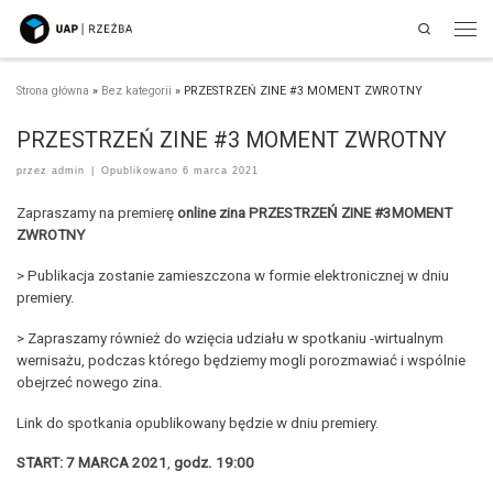
Search
Przejdź do treści
Men
Strona główna
»
Bez kategorii
»
PRZESTRZEŃ ZINE #3 MOMENT ZWROTNY
PRZESTRZEŃ ZINE #3 MOMENT ZWROTNY
przez
admin
|
Opublikowano
6 marca 2021
Zapraszamy na premierę
online zina PRZESTRZEŃ ZINE #3MOMENT
ZWROTNY
> Publikacja zostanie zamieszczona w formie elektronicznej w dniu
premiery.
> Zapraszamy również do wzięcia udziału w spotkaniu -wirtualnym
wernisażu, podczas którego będziemy mogli porozmawiać i wspólnie
obejrzeć nowego zina.
Link do spotkania opublikowany będzie w dniu premiery.
START: 7 MARCA 2021
,
godz. 19:00