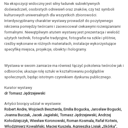
Na ekspozycji widoczny jest silny ładunek subiektywnych
doświadczeń, osobistych odniesień oraz znaków, czy też symboli
kulturowych uniwersalnych dla wszystkich zbiorowości.
Interdyscyplinarny charakter wystawy prowadził do pozytywnego
iskrzenia pomiędzy twórcami i zaowocował ciekawymi rozwiązaniami
formalnymi. Niewątpliwym atutem wystawy jest prezentacja i wielość
użytych technik; fotografie tradycyjne, fotografie na szkle i płótnie,
rzeźby wykonane w różnych materiałach, instalacje wykorzystujące
specyfikę miejsca, projekcje, obiekty i hologramy.
Wystawa w swoim zamiarze ma również łączyć pokolenia twórców jak i
odbiorców, ukazuje rolę sztuki w kształtowaniu podglądów
społecznych, będąc istotnym czynnikiem dyskursu publicznego.
Kurator wystawy
dr Tomasz Jędrzejewski
Artyści biorący udział w wystawie:
Robert Andre, Wojciech Beszterda, Emilia Bogucka, Jarosław Bogucki,
Joanna Buczak, Jacek Jagielski, Tomasz Jędrzejewski, Andrzej
Kołodziejczyk, Wiesław Koronowski, Roman Kosmala, Rafał Kotwis,
Włodzimierz Kowaliński, Maciej Kuszela, Agnieszka Lisiak „Skórka”,