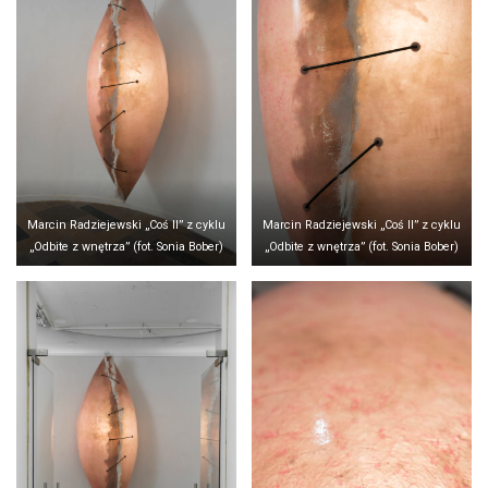
Marcin Radziejewski „Coś II” z cyklu
Marcin Radziejewski „Coś II” z cyklu
„Odbite z wnętrza” (fot. Sonia Bober)
„Odbite z wnętrza” (fot. Sonia Bober)