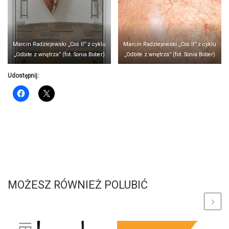
Marcin Radziejewski „Coś II” z cyklu
Marcin Radziejewski „Coś II” z cyklu
„Odbite z wnętrza” (fot. Sonia Bober)
„Odbite z wnętrza” (fot. Sonia Bober)
Udostępnij:
MOŻESZ RÓWNIEŻ POLUBIĆ