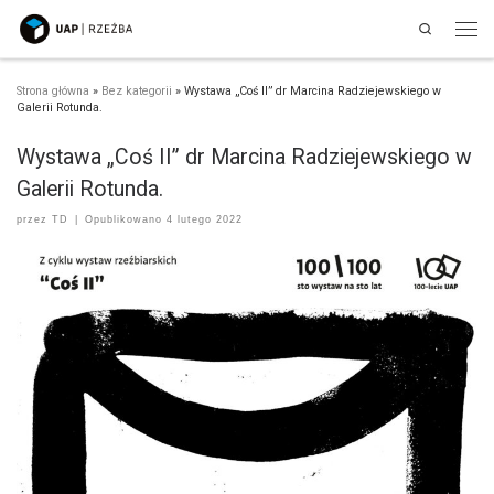
Search
Przejdź do treści
Men
Strona główna
»
Bez kategorii
»
Wystawa „Coś II” dr Marcina Radziejewskiego w
Galerii Rotunda.
Wystawa „Coś II” dr Marcina Radziejewskiego w
Galerii Rotunda.
przez
TD
|
Opublikowano
4 lutego 2022