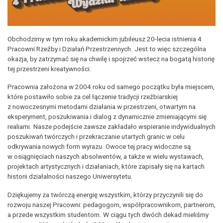
Obchodzimy w tym roku akademickim jubileusz 20-lecia istnienia 4
Pracowni Rzeźby i Działań Przestrzennych. Jest to więc szczególna
okazja, by zatrzymać się na chwilę i spojrzeć wstecz na bogatą historię
tej przestrzeni kreatywności.
Pracownia założona w 2004 roku od samego początku była miejscem,
które postawiło sobie za cel łączenie tradycji rzeźbiarskiej
z nowoczesnymi metodami działania w przestrzeni, otwartym na
eksperyment, poszukiwania i dialog z dynamicznie zmieniającymi się
realiami. Nasze podejście zawsze zakładało wspieranie indywidualnych
poszukiwań twórczych i przekraczanie utartych granic w celu
odkrywania nowych form wyrazu. Owoce tej pracy widoczne są
w osiągnięciach naszych absolwentów, a także w wielu wystawach,
projektach artystycznych i działaniach, które zapisały się na kartach
historii działalności naszego Uniwersytetu.
Dziękujemy za twórczą energię wszystkim, którzy przyczynili się do
rozwoju naszej Pracowni: pedagogom, współpracownikom, partnerom,
a przede wszystkim studentom. W ciągu tych dwóch dekad mieliśmy