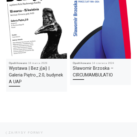
Opublikowano
18 marca 2026
Opublikowano
14 czerwca 2024
Wystawa | Bez j(ai) |
Sławomir Brzoska –
Galeria Piętro_2.0, budynek
CIRCUMAMBULATIO
A UAP
Nawigacja wpisu
Poprzedni wpis
ZA/RYSY FORM/Y