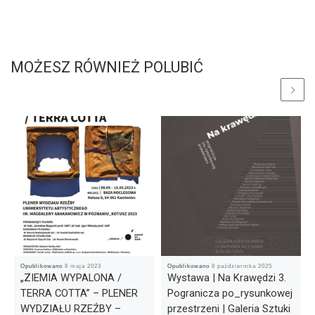
MOŻESZ RÓWNIEŻ POLUBIĆ
Opublikowano
8 maja 2023
Opublikowano
8 października 2025
„ZIEMIA WYPALONA /
Wystawa | Na Krawędzi 3.
TERRA COTTA” – PLENER
Pogranicza po_rysunkowej
WYDZIAŁU RZEŹBY –
przestrzeni | Galeria Sztuki