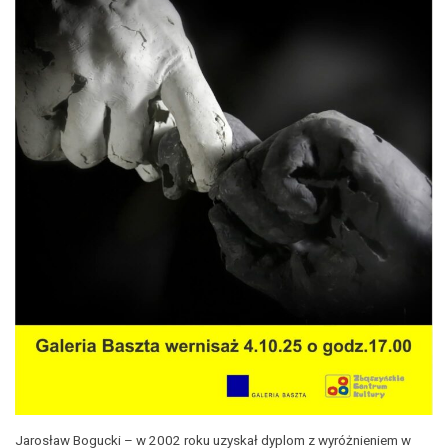
Jarosław Bogucki – w 2002 roku uzyskał dyplom z wyróżnieniem w