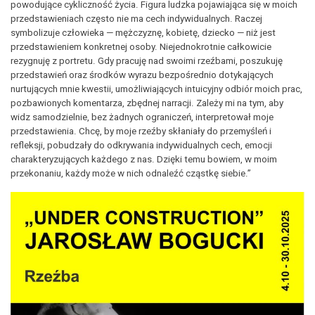
powodujące cykliczność życia. Figura ludzka pojawiająca się w moich
przedstawieniach często nie ma cech indywidualnych. Raczej
symbolizuje człowieka — mężczyznę, kobietę, dziecko — niż jest
przedstawieniem konkretnej osoby. Niejednokrotnie całkowicie
rezygnuję z portretu. Gdy pracuję nad swoimi rzeźbami, poszukuję
przedstawień oraz środków wyrazu bezpośrednio dotykających
nurtujących mnie kwestii, umożliwiających intuicyjny odbiór moich prac,
pozbawionych komentarza, zbędnej narracji. Zależy mi na tym, aby
widz samodzielnie, bez żadnych ograniczeń, interpretował moje
przedstawienia. Chcę, by moje rzeźby skłaniały do przemyśleń i
refleksji, pobudzały do odkrywania indywidualnych cech, emocji
charakteryzujących każdego z nas. Dzięki temu bowiem, w moim
przekonaniu, każdy może w nich odnaleźć cząstkę siebie.”