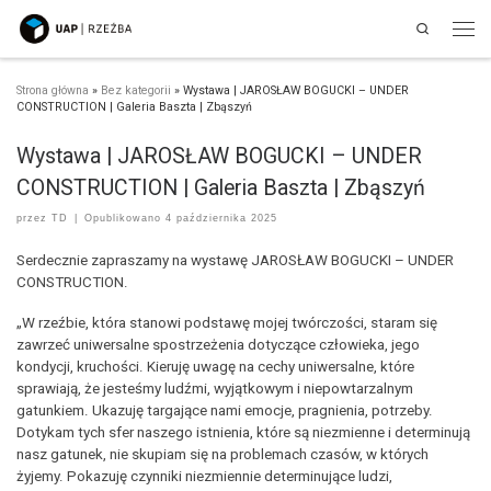
Search
Przejdź do treści
Men
Strona główna
»
Bez kategorii
»
Wystawa | JAROSŁAW BOGUCKI – UNDER
CONSTRUCTION | Galeria Baszta | Zbąszyń
Wystawa | JAROSŁAW BOGUCKI – UNDER
CONSTRUCTION | Galeria Baszta | Zbąszyń
przez
TD
|
Opublikowano
4 października 2025
Serdecznie zapraszamy na wystawę JAROSŁAW BOGUCKI – UNDER
CONSTRUCTION.
„W rzeźbie, która stanowi podstawę mojej twórczości, staram się
zawrzeć uniwersalne spostrzeżenia dotyczące człowieka, jego
kondycji, kruchości. Kieruję uwagę na cechy uniwersalne, które
sprawiają, że jesteśmy ludźmi, wyjątkowym i niepowtarzalnym
gatunkiem. Ukazuję targające nami emocje, pragnienia, potrzeby.
Dotykam tych sfer naszego istnienia, które są niezmienne i determinują
nasz gatunek, nie skupiam się na problemach czasów, w których
żyjemy. Pokazuję czynniki niezmiennie determinujące ludzi,