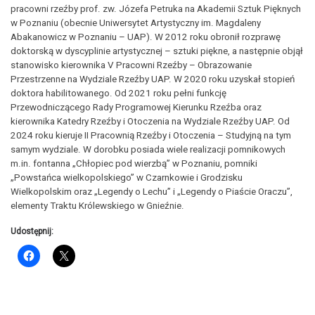
pracowni rzeźby prof. zw. Józefa Petruka na Akademii Sztuk Pięknych
w Poznaniu (obecnie Uniwersytet Artystyczny im. Magdaleny
Abakanowicz w Poznaniu – UAP). W 2012 roku obronił rozprawę
doktorską w dyscyplinie artystycznej – sztuki piękne, a następnie objął
stanowisko kierownika V Pracowni Rzeźby – Obrazowanie
Przestrzenne na Wydziale Rzeźby UAP. W 2020 roku uzyskał stopień
doktora habilitowanego. Od 2021 roku pełni funkcję
Przewodniczącego Rady Programowej Kierunku Rzeźba oraz
kierownika Katedry Rzeźby i Otoczenia na Wydziale Rzeźby UAP. Od
2024 roku kieruje II Pracownią Rzeźby i Otoczenia – Studyjną na tym
samym wydziale. W dorobku posiada wiele realizacji pomnikowych
m.in. fontanna „Chłopiec pod wierzbą” w Poznaniu, pomniki
„Powstańca wielkopolskiego” w Czarnkowie i Grodzisku
Wielkopolskim oraz „Legendy o Lechu” i „Legendy o Piaście Oraczu”,
elementy Traktu Królewskiego w Gnieźnie.
Udostępnij: