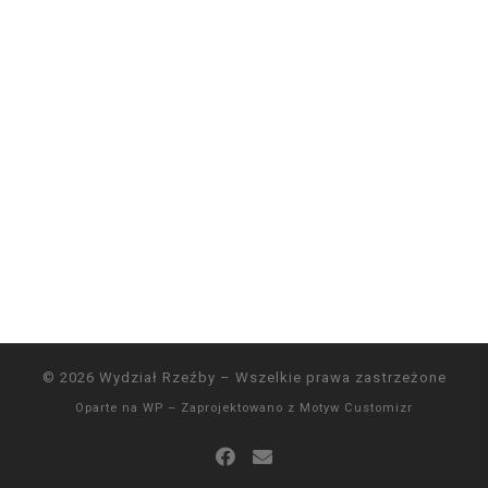
© 2026
Wydział Rzeźby
– Wszelkie prawa zastrzeżone
Oparte na
WP
– Zaprojektowano z
Motyw Customizr