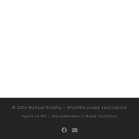
© 2026
Wydział Rzeźby
– Wszelkie prawa zastrzeżone
Oparte na
WP
– Zaprojektowano z
Motyw Customizr