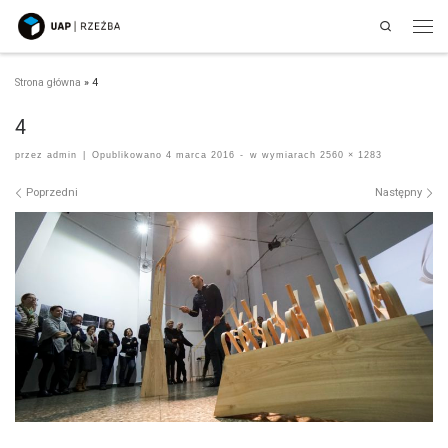
Search
Przejdź do treści
Men
Strona główna
»
4
4
przez
admin
|
Opublikowano
4 marca 2016
-
w wymiarach
2560 × 1283
Nawigacja po obrazach
Poprzedni
Następny