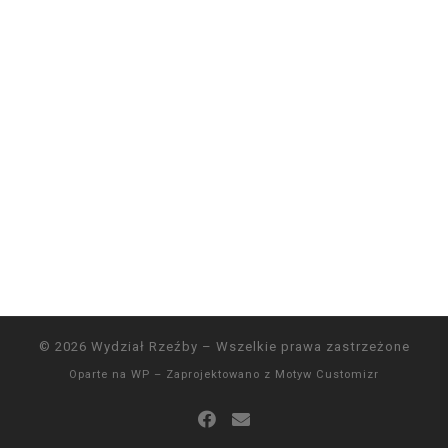
© 2026
Wydział Rzeźby
– Wszelkie prawa zastrzeżone
Oparte na
WP
– Zaprojektowano z
Motyw Customizr