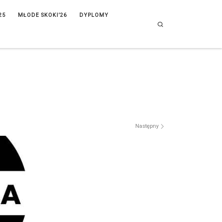
25
MŁODE SKOKI’26
DYPLOMY
Search
Następny