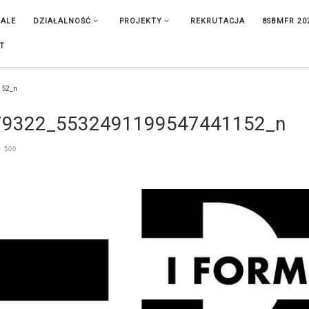
IALE
DZIAŁALNOŚĆ
PROJEKTY
REKRUTACJA
8SBMFR 20
T
152_n
79322_5532491199547441152_n
× 500