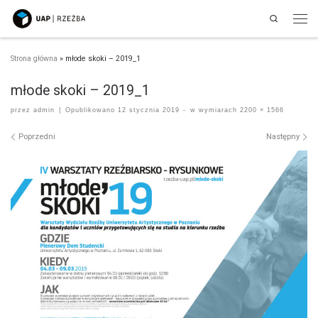
Search
Przejdź do treści
Men
Strona główna
»
młode skoki – 2019_1
młode skoki – 2019_1
przez
admin
|
Opublikowano
12 stycznia 2019
-
w wymiarach
2200 × 1566
Nawigacja po obrazach
Poprzedni
Następny