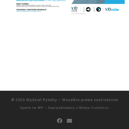
© 2026
Wydział Rzeźby
– Wszelkie prawa zastrzeżone
Oparte na
WP
– Zaprojektowano z
Motyw Customizr