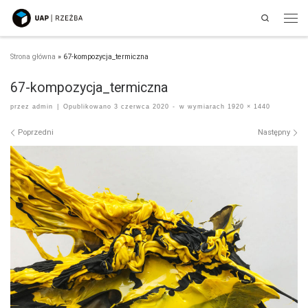
Search
Przejdź do treści
Men
Strona główna
»
67-kompozycja_termiczna
67-kompozycja_termiczna
przez
admin
|
Opublikowano
3 czerwca 2020
-
w wymiarach
1920 × 1440
Nawigacja po obrazach
Poprzedni
Następny