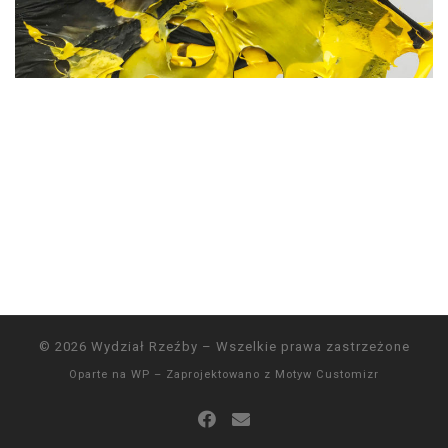
© 2026
Wydział Rzeźby
– Wszelkie prawa zastrzeżone
Oparte na
WP
– Zaprojektowano z
Motyw Customizr