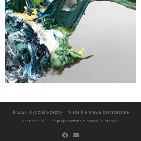
© 2026
Wydział Rzeźby
– Wszelkie prawa zastrzeżone
Oparte na
WP
– Zaprojektowano z
Motyw Customizr