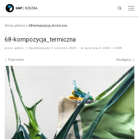
Search
Przejdź do treści
Men
Strona główna
»
68-kompozycja_termiczna
68-kompozycja_termiczna
przez
admin
|
Opublikowano
3 czerwca 2020
-
w wymiarach
1920 × 2296
Nawigacja po obrazach
Poprzedni
Następny