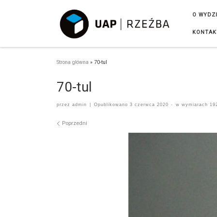
Przejdź do treści
O WYDZ
KONTAK
Strona główna
»
70-tul
70-tul
przez
admin
|
Opublikowano
3 czerwca 2020
-
w wymiarach
192
Nawigacja po obrazach
Poprzedni