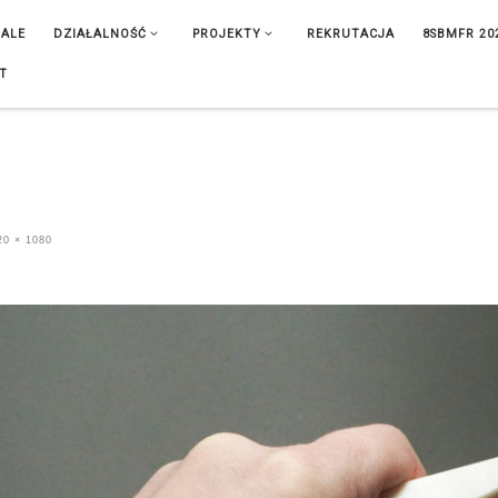
IALE
DZIAŁALNOŚĆ
PROJEKTY
REKRUTACJA
8SBMFR 20
T
0 × 1080