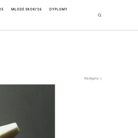
25
MŁODE SKOKI’26
DYPLOMY
Search
Następny