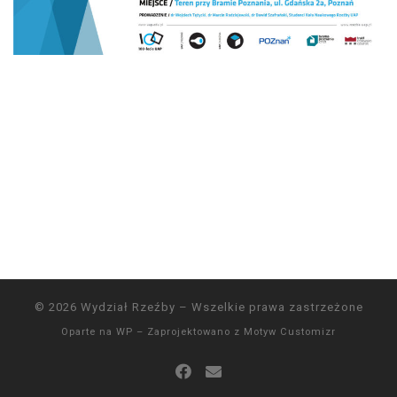
© 2026
Wydział Rzeźby
– Wszelkie prawa zastrzeżone
Oparte na
WP
– Zaprojektowano z
Motyw Customizr