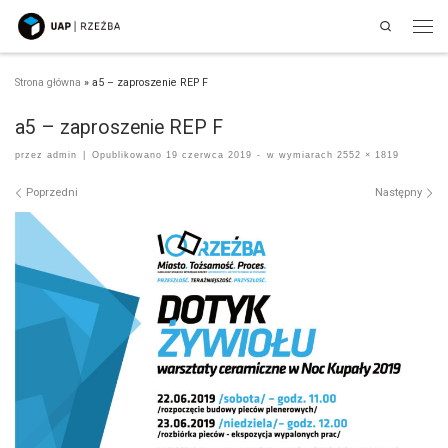
Search
Przejdź do treści
Men
Strona główna
»
a5 – zaproszenie REP F
a5 – zaproszenie REP F
przez
admin
|
Opublikowano
19 czerwca 2019
-
w wymiarach
2552 × 1819
Nawigacja po obrazach
Poprzedni
Następny