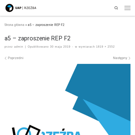
Search
Przejdź do treści
Men
Strona główna
»
a5 – zaproszenie REP F2
a5 – zaproszenie REP F2
przez
admin
|
Opublikowano
30 maja 2019
-
w wymiarach
1819 × 2552
Nawigacja po obrazach
Poprzedni
Następny