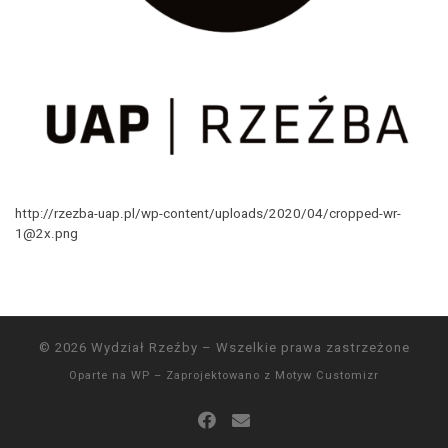
http://rzezba-uap.pl/wp-content/uploads/2020/04/cropped-wr-
1@2x.png
© 2026
Wydział Rzeźby
– Wszelkie prawa zastrzeżone
Oparte na
WP
– Zaprojektowano z
Motyw Customizr