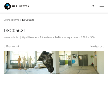
Search
Przejdź do treści
Men
Strona główna
»
DSC06621
DSC06621
przez
admin
|
Opublikowano
13 kwietnia 2016
-
w wymiarach
2560 × 580
Nawigacja po obrazach
Poprzedni
Następny