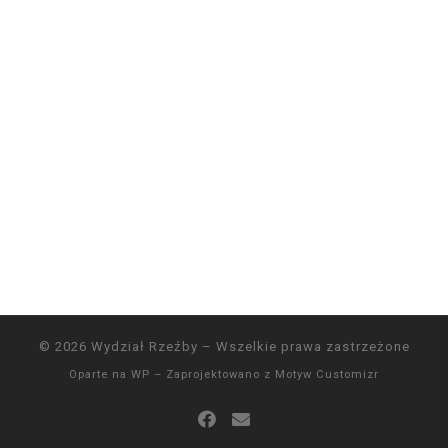
© 2026
Wydział Rzeźby
– Wszelkie prawa zastrzeżone
Oparte na
WP
– Zaprojektowano z
Motyw Customizr