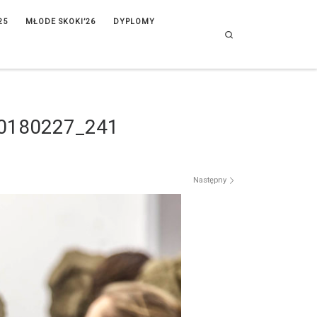
25
MŁODE SKOKI’26
DYPLOMY
Search
0180227_241
Następny