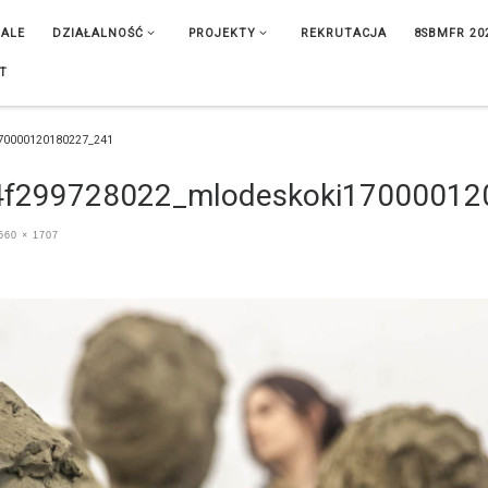
IALE
DZIAŁALNOŚĆ
PROJEKTY
REKRUTACJA
8SBMFR 20
T
170000120180227_241
4f299728022_mlodeskoki17000012
560 × 1707