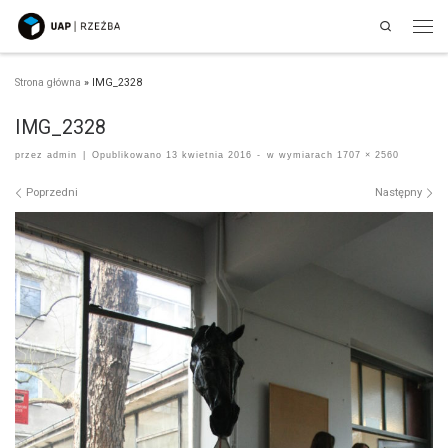
Search
Przejdź do treści
Men
Strona główna
»
IMG_2328
IMG_2328
przez
admin
|
Opublikowano
13 kwietnia 2016
-
w wymiarach
1707 × 2560
Nawigacja po obrazach
Poprzedni
Następny