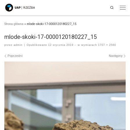
Search
Przejdź do treści
Men
Strona główna
»
mlode-skoki-17-0000120180227_15
mlode-skoki-17-0000120180227_15
przez
admin
|
Opublikowano
12 stycznia 2019
-
w wymiarach
1707 × 2560
Nawigacja po obrazach
Poprzedni
Następny