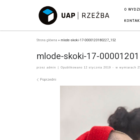
Przejdź do treści
O WYDZ
KONTAK
Strona główna
»
mlode-skoki-17-0000120180227_152
mlode-skoki-17-0000120
przez
admin
|
Opublikowano
12 stycznia 2019
-
w wymiarach
2
Nawigacja po obrazach
Poprzedni