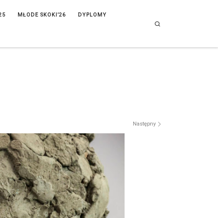
25
MŁODE SKOKI’26
DYPLOMY
Search
Następny