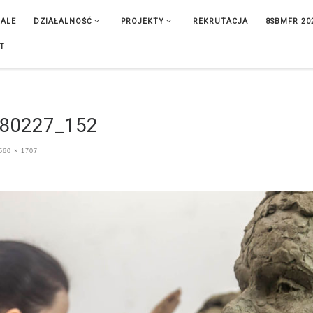
IALE
DZIAŁALNOŚĆ
PROJEKTY
REKRUTACJA
8SBMFR 20
T
180227_152
560 × 1707