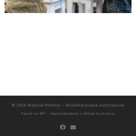
© 2026
Wydział Rzeźby
– Wszelkie prawa zastrzeżone
Oparte na
WP
– Zaprojektowano z
Motyw Customizr