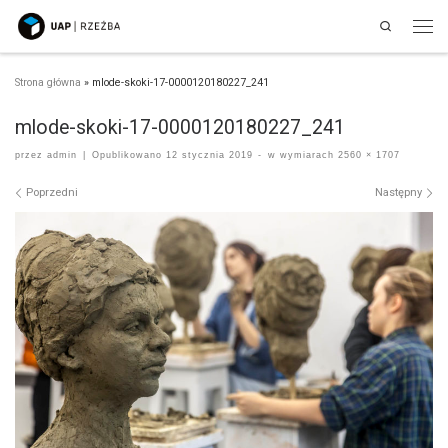
Search
Przejdź do treści
Men
Strona główna
»
mlode-skoki-17-0000120180227_241
mlode-skoki-17-0000120180227_241
przez
admin
|
Opublikowano
12 stycznia 2019
-
w wymiarach
2560 × 1707
Nawigacja po obrazach
Poprzedni
Następny