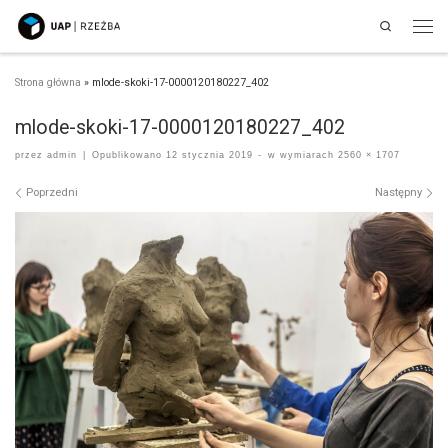
Search
Przejdź do treści
Men
Strona główna
»
mlode-skoki-17-0000120180227_402
mlode-skoki-17-0000120180227_402
przez
admin
|
Opublikowano
12 stycznia 2019
-
w wymiarach
2560 × 1707
Nawigacja po obrazach
Poprzedni
Następny