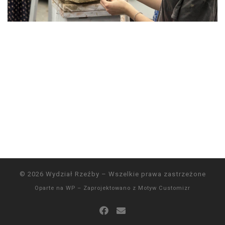
© 2026
Wydział Rzeźby
– Wszelkie prawa zastrzeżone
Oparte na
WP
– Zaprojektowano z
Motyw Customizr