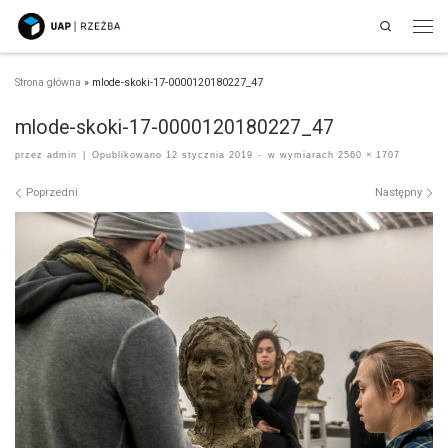
Search
Przejdź do treści
Men
Strona główna
»
mlode-skoki-17-0000120180227_47
mlode-skoki-17-0000120180227_47
przez
admin
|
Opublikowano
12 stycznia 2019
-
w wymiarach
2560 × 1707
Nawigacja po obrazach
Poprzedni
Następny