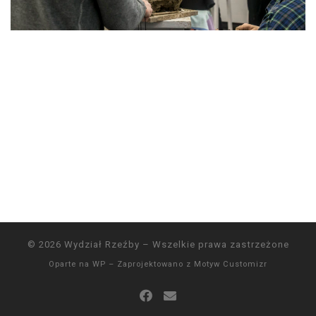
© 2026
Wydział Rzeźby
– Wszelkie prawa zastrzeżone
Oparte na
WP
– Zaprojektowano z
Motyw Customizr