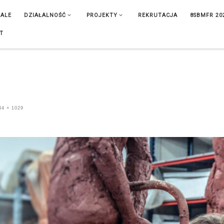
IALE
DZIAŁALNOŚĆ
PROJEKTY
REKRUTACJA
8SBMFR 20
T
4 × 1029