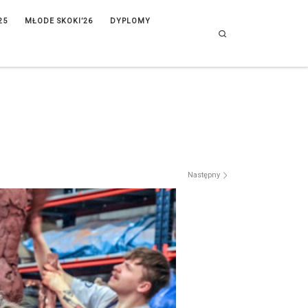
25
MŁODE SKOKI’26
DYPLOMY
Search
Następny