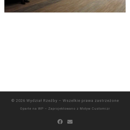
© 2026
Wydział Rzeźby
– Wszelkie prawa zastrzeżone
Oparte na
WP
– Zaprojektowano z
Motyw Customizr