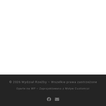
© 2026
Wydział Rzeźby
– Wszelkie prawa zastrzeżone
Oparte na
WP
– Zaprojektowano z
Motyw Customizr