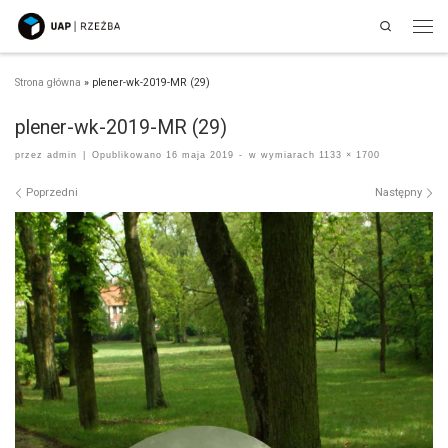
Search
Przejdź do treści
Men
Strona główna
»
plener-wk-2019-MR (29)
plener-wk-2019-MR (29)
przez
admin
|
Opublikowano
16 maja 2019
-
w wymiarach
1133 × 1700
Nawigacja po obrazach
Poprzedni
Następny