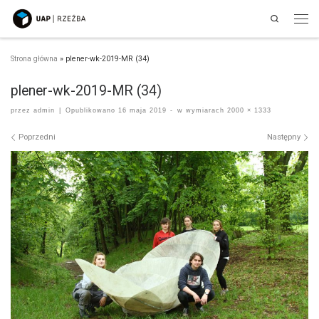
Search
Przejdź do treści
Men
Strona główna
»
plener-wk-2019-MR (34)
plener-wk-2019-MR (34)
przez
admin
|
Opublikowano
16 maja 2019
-
w wymiarach
2000 × 1333
Nawigacja po obrazach
Poprzedni
Następny