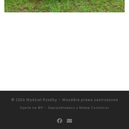
© 2026
Wydział Rzeźby
– Wszelkie prawa zastrzeżone
Oparte na
WP
– Zaprojektowano z
Motyw Customizr