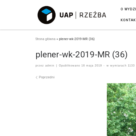
Przejdź do treści
O WYDZ
KONTAK
Strona główna
»
plener-wk-2019-MR (36)
plener-wk-2019-MR (36)
przez
admin
|
Opublikowano
16 maja 2019
-
w wymiarach
1133 
Nawigacja po obrazach
Poprzedni