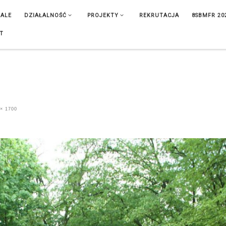
IALE
DZIAŁALNOŚĆ
PROJEKTY
REKRUTACJA
8SBMFR 20
T
× 1700