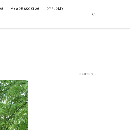
25
MŁODE SKOKI’26
DYPLOMY
Search
Następny