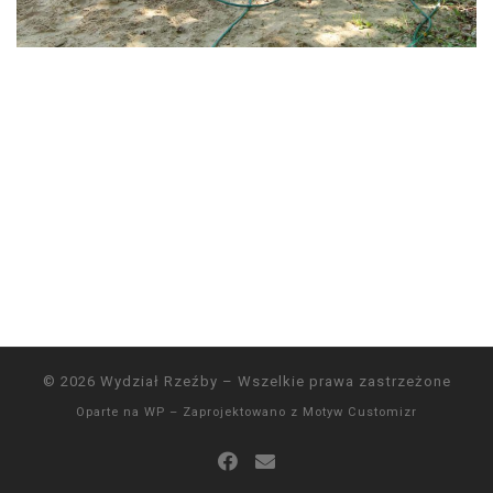
© 2026
Wydział Rzeźby
– Wszelkie prawa zastrzeżone
Oparte na
WP
– Zaprojektowano z
Motyw Customizr