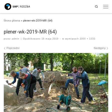
Search
Przejdź do treści
Men
Strona główna
»
plener-wk-2019-MR (64)
plener-wk-2019-MR (64)
przez
admin
|
Opublikowano
16 maja 2019
-
w wymiarach
2000 × 1333
Nawigacja po obrazach
Poprzedni
Następny