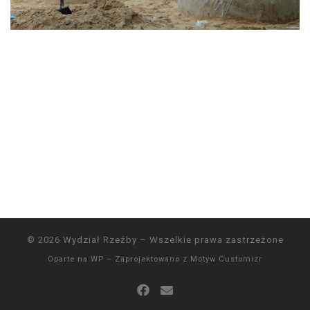
© 2026
Wydział Rzeźby
– Wszelkie prawa zastrzeżone
Oparte na
WP
– Zaprojektowano z
Motyw Customizr