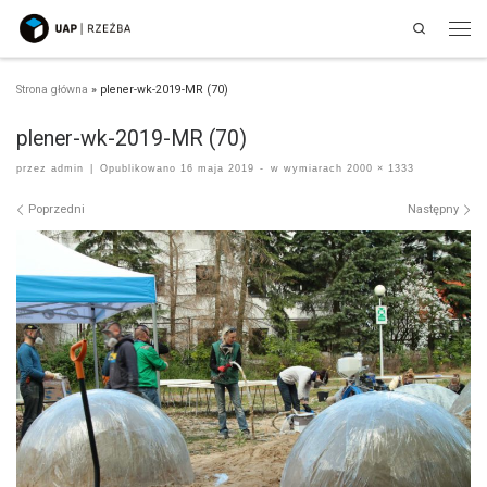
Search
Przejdź do treści
Men
Strona główna
»
plener-wk-2019-MR (70)
plener-wk-2019-MR (70)
przez
admin
|
Opublikowano
16 maja 2019
-
w wymiarach
2000 × 1333
Nawigacja po obrazach
Poprzedni
Następny